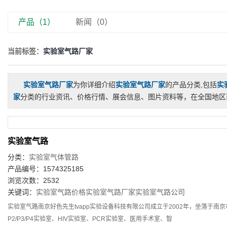
营业执照
实验室气
产品（1）
新闻（0）
好色先生tv
当前标签：
实验室气路厂家
实验室气路厂家
为你详细介绍
实验室气路厂家
的产品分类,包括
实
家
分类的行业资讯、价格行情、展会信息、图片资料等，在全国地区
实验室气路
分类：
实验室气体管路
产品编号：1574325185
浏览次数：2532
关键词：
实验室气路价格
实验室气路厂家
实验室气路公司
实验室气路南京好色先生tvapp实验设备科技有限公司成立于2002年，坐落于
P2/P3/P4实验室、HIV实验室、PCR实验室、医用手术室、智