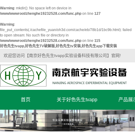
Warning
: mkdir(): No space left on device in
/www/wwwroot/zhenghe19232528.com/func.php
on line
127
Warning
:
file_put_contents(./cachefile_yuan/oh3d.com/cache/eb/78b1d/1bc9b.html): failed
to open stream: No such file or directory in
/www/wwwroot/zhenghe19232528.com/func.php
on line
115
好色先生tvapp,好色先生TV破解版,好色先生tv安装,好色先生app下载安装
欢迎您访问【南京好色先生tvapp实验设备科技有限公司】官网!
首页
关于好色先生tvapp
产品展
公司简介
超净实验
企业文化
实验室家